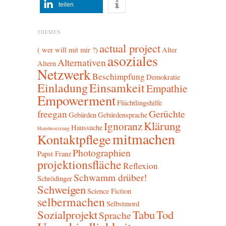
teilen
THEMEN
actual project
( wer will mit mir ?)
Alter
asoziales
Alternativen
Altern
Netzwerk
Beschimpfung
Demokratie
Einladung
Einsamkeit
Empathie
Empowerment
Flüchtlingshilfe
freegan
Gerüchte
Gebärden
Gebärdensprache
Klärung
Ignoranz
Haussuche
Hausbesetzung
mitmachen
Kontaktpflege
Photographien
Papst Franz
projektionsfläche
Reflexion
Schwamm drüber!
Schrödinger
Schweigen
Science Fiction
selbermachen
Selbstmord
Sozialprojekt
Tabu
Tod
Sprache