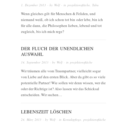
1. Dezember 2013
· by
Wolf
· in
projektionsfläche
,
Tabu
Wenn gleiches gilt für Menschen & Feliden, und
niemand weiß, ob ich schon tot bin oder lebe, bin ich
für alle dann, die Philosophen lieben, lebend und tot
zugleich, bis ich mich rege?
DER FLUCH DER UNENDLICHEN
AUSWAHL
14. September 2013
· by
Wolf
· in
projektionsfläche
Wir träumen alle vom Traumpartner, vielleicht sogar
von Liebe auf den ersten Blick. Aber da gibt es so viele
potentielle Partner! Wie sollen wir denn wissen, wer die
oder der Richtige ist? Also lassen wir das Schicksal
entscheiden. Wir suchen…
LEBENSZEIT LÖSCHEN
24. März 2013
· by
Wolf
· in
Kontaktpflege
,
projektionsfläche