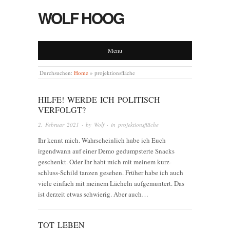
WOLF HOOG
Menu
Durchsuchen:
Home
»
projektionsfläche
HILFE! WERDE ICH POLITISCH
VERFOLGT?
2. Februar 2021
· by
Wolf
· in
projektionsfläche
Ihr kennt mich. Wahrscheinlich habe ich Euch
irgendwann auf einer Demo gedumpsterte Snacks
geschenkt. Oder Ihr habt mich mit meinem kurz-
schluss-Schild tanzen gesehen. Früher habe ich auch
viele einfach mit meinem Lächeln aufgemuntert. Das
ist derzeit etwas schwierig. Aber auch…
TOT LEBEN