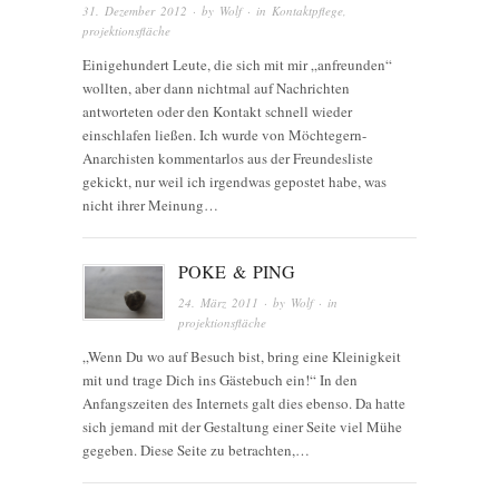
31. Dezember 2012
· by
Wolf
· in
Kontaktpflege
,
projektionsfläche
Einigehundert Leute, die sich mit mir „anfreunden“
wollten, aber dann nichtmal auf Nachrichten
antworteten oder den Kontakt schnell wieder
einschlafen ließen. Ich wurde von Möchtegern-
Anarchisten kommentarlos aus der Freundesliste
gekickt, nur weil ich irgendwas gepostet habe, was
nicht ihrer Meinung…
POKE & PING
24. März 2011
· by
Wolf
· in
projektionsfläche
„Wenn Du wo auf Besuch bist, bring eine Kleinigkeit
mit und trage Dich ins Gästebuch ein!“ In den
Anfangszeiten des Internets galt dies ebenso. Da hatte
sich jemand mit der Gestaltung einer Seite viel Mühe
gegeben. Diese Seite zu betrachten,…