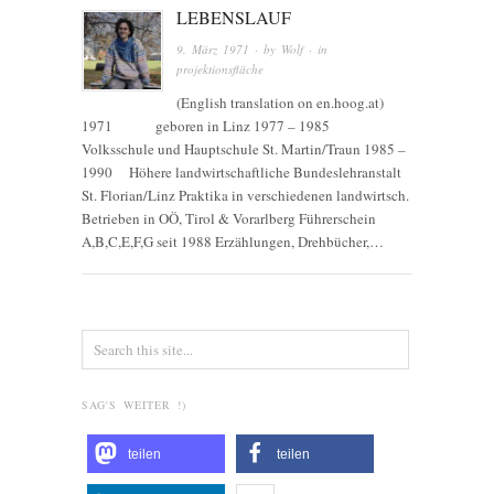
LEBENSLAUF
9. März 1971
· by
Wolf
· in
projektionsfläche
(English translation on en.hoog.at)
1971 geboren in Linz 1977 – 1985
Volksschule und Hauptschule St. Martin/Traun 1985 –
1990 Höhere landwirtschaftliche Bundeslehranstalt
St. Florian/Linz Praktika in verschiedenen landwirtsch.
Betrieben in OÖ, Tirol & Vorarlberg Führerschein
A,B,C,E,F,G seit 1988 Erzählungen, Drehbücher,…
SAG'S WEITER !)
teilen
teilen