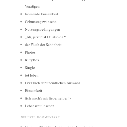
Vorzügen
lähmende Einsamkeit
Geburtstagswünsche
Nutzungsbedingungen
„Ah, jetzt bist Du also da.“
der Fluch der Schönheit
Photos
KittyBox
Single
tot leben
Der Fluch der unendlichen Auswahl
Einsamkeit
(ich mach’s mir lieber selber !)
Lebenszeit löschen
NEUESTE KOMMENTARE
Doris
zu
Hilfe! Werde ich politisch verfolgt?