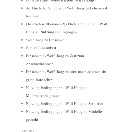
der Fluch der Schönheit - Wolf Hoog
zu
Lebenszeit
löschen
( herzlich willkommen !) - Photographien von Wolf
Hoog
zu
Nutzungsbedingungen
Wolf Hoog
zu
Einsamkeit
Bob
zu
Einsamkeit
Einsamkeit - Wolf Hoog
zu
Zeit zum
Abschiednehmen
Einsamkeit - Wolf Hoog
zu
uiin, nisen-ichi nen shi
gatsu, kato ichiro
Nutzungsbedingungen - Wolf Hoog
zu
Mitarbeitende gesucht
Nutzungsbedingungen - Wolf Hoog
zu
Seriosität
Nutzungsbedingungen - Wolf Hoog
zu
Modelle
gesucht
ARCHIV: