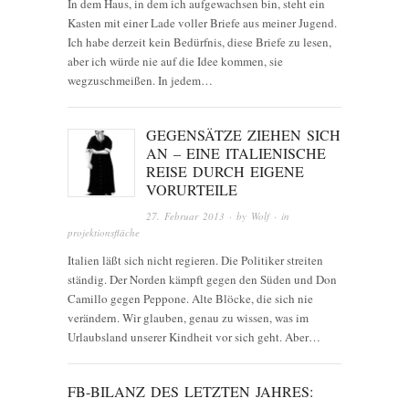
In dem Haus, in dem ich aufgewachsen bin, steht ein
Kasten mit einer Lade voller Briefe aus meiner Jugend.
Ich habe derzeit kein Bedürfnis, diese Briefe zu lesen,
aber ich würde nie auf die Idee kommen, sie
wegzuschmeißen. In jedem…
GEGENSÄTZE ZIEHEN SICH
AN – EINE ITALIENISCHE
REISE DURCH EIGENE
VORURTEILE
27. Februar 2013
· by
Wolf
· in
projektionsfläche
Italien läßt sich nicht regieren. Die Politiker streiten
ständig. Der Norden kämpft gegen den Süden und Don
Camillo gegen Peppone. Alte Blöcke, die sich nie
verändern. Wir glauben, genau zu wissen, was im
Urlaubsland unserer Kindheit vor sich geht. Aber…
FB-BILANZ DES LETZTEN JAHRES: